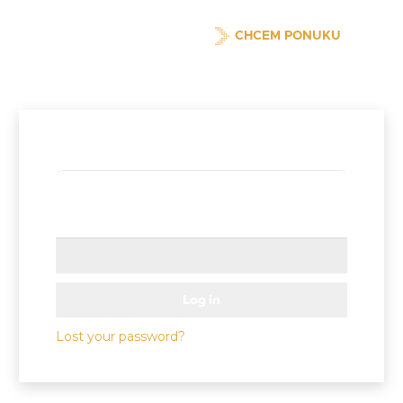
CHCEM PONUKU
Username or email address
*
Password
*
Log in
Lost your password?