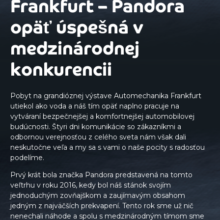
Frankfurt – Pandora
opäť úspešná v
medzinárodnej
konkurencii
Pobyt na grandióznej výstave Automechanika Frankfurt
utiekol ako voda a náš tím opäť naplno pracuje na
vytváraní bezpečnejšej a komfortnejšej automobilovej
budúcnosti. Štyri dni komunikácie so zákazníkmi a
odbornou verejnosťou z celého sveta nám však dali
neskutočne veľa a my sa s vami o naše pocity s radosťou
podelíme.
Prvý krát bola značka Pandora predstavená na tomto
veľtrhu v roku 2016, kedy bol náš stánok svojím
jednoduchým zovňajškom a zaujímavým obsahom
jedným z najväčších prekvapení. Tento rok sme už nič
nenechali náhode a spolu s medzinárodným tímom sme