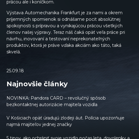
prácou ale i koníčkom.
Výstava Automechanika Frankfurt je za nami a okrem
príjemných spomienok si odnášame pocit absolútnej
spokojnosti s prípravou a vynikajúcou prácou všetkých
členov našej výpravy. Teraz náš čaká opäť veľa práce pri
návrhu, inovovaní a testovaní neprekonateľných
produktov, ktorá je práve vďaka akciám ako táto, taká
skvelá.
25.09.18
Najnovšie články
NOVINKA: Pandora CARD – revolučný spôsob
bezkontaktnej autorizácie majiteľa vozidla
V Košiciach opäť úradujú zlodeji áut. Polícia upozorňuje
najmä majiteľov jednej značky
5 tipov, ako ochrániť svoje vozidlo počas leta, dovolenky a