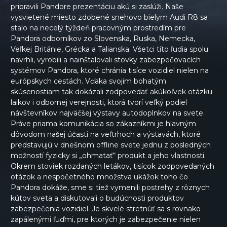
pripravili Pandore prezentáciu akú si zaslúži. Naše
vysvietené miesto zdobené snehovo bielym Audi R8 sa
stalo na necelý týždeň pracovným prostredím pre
Pandora odborníkov zo Slovenska, Ruska, Nemecka,
Veľkej Británie, Grécka a Talianska. Všetci títo ľudia spolu
navrhli, vyrobili a nainštalovali stovky zabezpečovacích
systémov Pandora, ktoré chránia tisíce vozidiel nielen na
európskych cestách. Vďaka svojim bohatým
skúsenostiam tak dokázali zodpovedať akúkoľvek otázku
laikov i odbornej verejnosti, ktorá tvorí veľký podiel
návštevníkov najväčšej výstavy autodoplnkov na svete.
Práve priama komunikácia so zákazníkmi je hlavným
dôvodom našej účasti na veľtrhoch a výstavách, ktoré
predstavujú v dnešnom offline svete jednu z posledných
možností fyzicky si „ohmatať“ produkt a jeho vlastnosti.
Okrem stoviek rozdaných letákov, tisícok zodpovedaných
otázok a nespočetného množstva ukážok toho čo
Pandora dokáže, sme si tiež vymenili postrehy z rôznych
kútov sveta a diskutovali o budúcnosti produktov
zabezpečenia vozidiel. Je skvelé stretnúť sa s rovnako
zapálenými ľuďmi, pre ktorých je zabezpečenie nielen