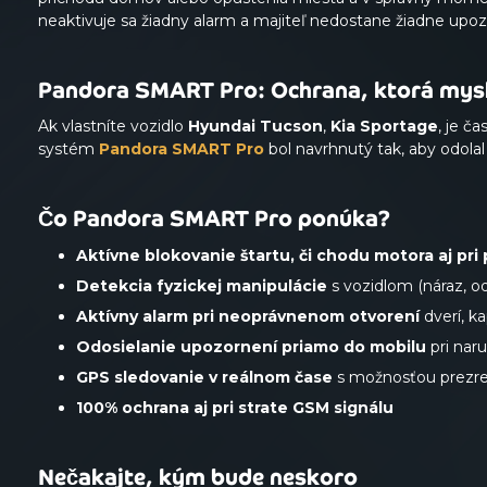
neaktivuje sa žiadny alarm a majiteľ nedostane žiadne upoz
Pandora SMART Pro: Ochrana, ktorá mysl
Ak vlastníte vozidlo
Hyundai Tucson
,
Kia Sportage
, je č
systém
Pandora SMART Pro
bol navrhnutý tak, aby odola
Čo Pandora SMART Pro ponúka?
Aktívne blokovanie štartu, či chodu motora aj pri 
Detekcia fyzickej manipulácie
s vozidlom (náraz, o
Aktívny alarm pri neoprávnenom otvorení
dverí, ka
Odosielanie upozornení priamo do mobilu
pri nar
GPS sledovanie v reálnom čase
s možnosťou prezret
100% ochrana aj pri strate GSM signálu
Nečakajte, kým bude neskoro