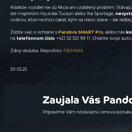
Krádeže vozidiel nie sú fikcia ani vzdialený problém. Stávaj
ste majiteľom Hyundai Tucson alebo Kia Sportage,
nevyst
vodičov, ktorí nechcú čakať, kým sa niečo stane – ale radšej
Zistite viac o ochrane s
Pandora SMART Pro
, alebo nás
ko
na
telefónnom číslo
+421 32 321 99 11. Chráňte svoje auto,
Zdroj obrázka: Reprofoto:
FB/HAKA
30.05.25
Zaujala Vás Pand
Pripravíme Vám nezáväznú cenovú ponuku