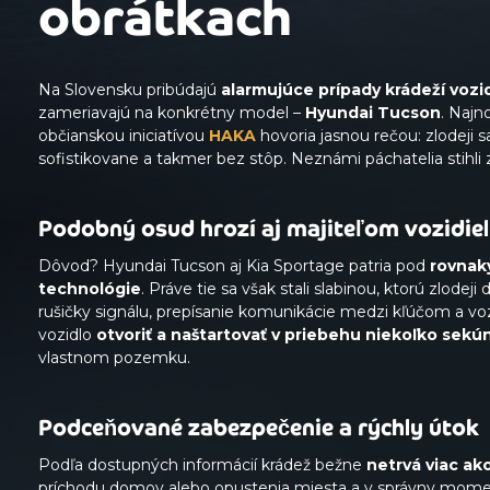
obrátkach
Na Slovensku pribúdajú
alarmujúce
prípady
krádeží
vozid
zameriavajú na konkrétny model –
Hyundai
Tucson
. Najn
občianskou iniciatívou
HAKA
hovoria jasnou rečou: zlodeji 
sofistikovane a takmer bez stôp. Neznámi páchatelia stihl
Podobný osud hrozí aj majiteľom vozidie
Dôvod? Hyundai Tucson aj Kia Sportage patria pod
rovnak
technológie
. Práve tie sa však stali slabinou, ktorú zlode
rušičky signálu, prepísanie komunikácie medzi kľúčom a voz
vozidlo
otvoriť a naštartovať v priebehu niekoľko sekú
vlastnom pozemku.
Podceňované zabezpečenie a rýchly útok
Podľa dostupných informácií krádež bežne
netrvá viac ak
príchodu domov alebo opustenia miesta a v správny momen