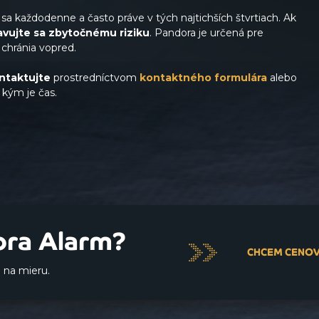
ú sa každodenne a často práve v tých najtichších štvrtiach. Ak
avujte sa zbytočnému riziku
. Pandora je určená pre
 chránia vopred.
ntaktujte
prostredníctvom
kontaktného formulára
alebo
 kým je čas.
ora Alarm?
CHCEM CENO
 na mieru.