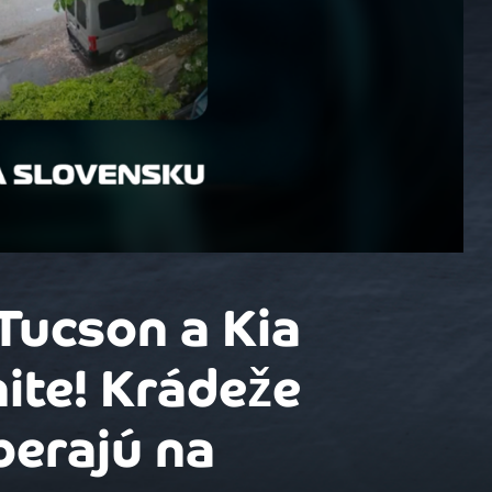
Tucson a Kia
ite! Krádeže
berajú na