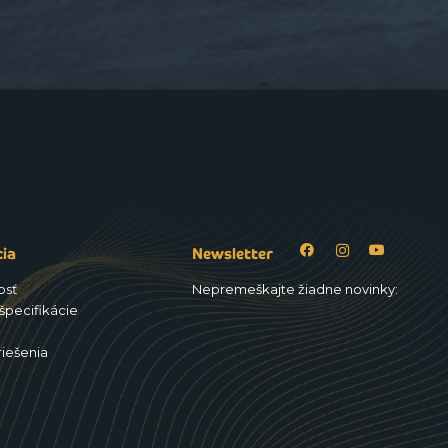
cia
Newsletter
osť
Nepremeškajte žiadne novinky:
špecifikácie
riešenia