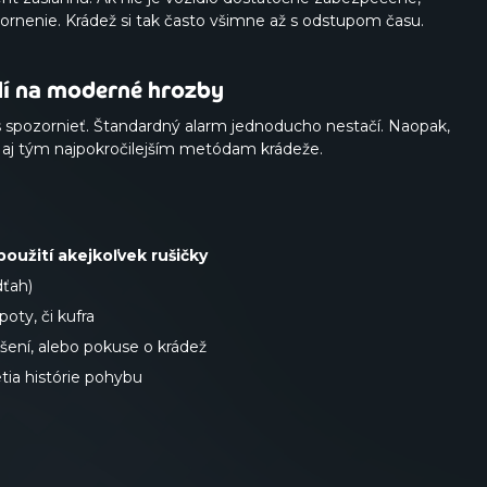
ornenie. Krádež si tak často všimne až s odstupom času.
í na moderné hrozby
as spozornieť. Štandardný alarm jednoducho nestačí. Naopak,
l aj tým najpokročilejším metódam krádeže.
použití akejkoľvek rušičky
dťah)
poty, či kufra
ušení, alebo pokuse o krádež
ia histórie pohybu