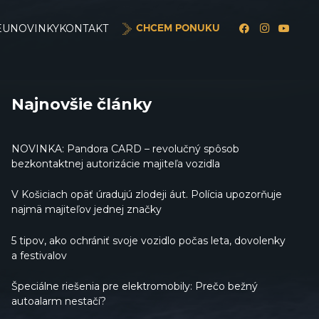
EU
NOVINKY
KONTAKT
CHCEM PONUKU
Najnovšie články
NOVINKA: Pandora CARD – revolučný spôsob
bezkontaktnej autorizácie majiteľa vozidla
V Košiciach opäť úradujú zlodeji áut. Polícia upozorňuje
najmä majiteľov jednej značky
5 tipov, ako ochrániť svoje vozidlo počas leta, dovolenky
a festivalov
Špeciálne riešenia pre elektromobily: Prečo bežný
autoalarm nestačí?