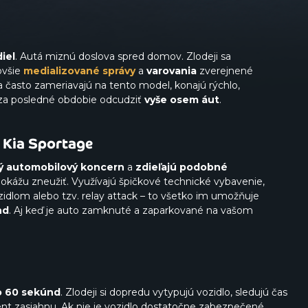
iel
. Autá miznú doslova spred domov. Zlodeji sa
ovšie
medializované správy
a
varovania
zverejnené
sa často zameriavajú na tento model, konajú rýchlo,
i za posledné obdobie odcudziť
vyše osem áut
.
l Kia Sportage
ý automobilový koncern
a
zdieľajú podobné
ji dokážu zneužiť. Využívajú špičkové technické vybavenie,
idlom alebo tzv. relay attack – to všetko im umožňuje
nd
. Aj keď je auto zamknuté a zaparkované na vašom
o
60 sekúnd
. Zlodeji si dopredu vytypujú vozidlo, sledujú čas
t zasiahnu. Ak nie je vozidlo dostatočne zabezpečené,