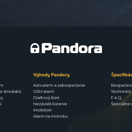
Výhody Pandory
Špecifiká
rm
Autoalarm a zabezpečenie
Bezpečen
e strediská
GSM alarm
Technické 
ky
Diaľkový štart
F.A.Q.
í
Nezávislé kúrenie
Špeciálne 
Imobilizér
Alarm na motorku