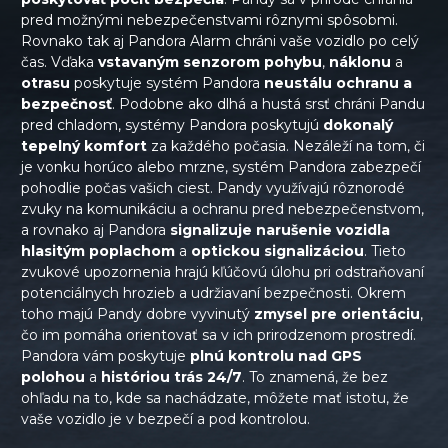
pred možnými nebezpečenstvami rôznymi spôsobmi.
Rovnako tak aj Pandora Alarm chráni vaše vozidlo po celý
čas. Vďaka
vstavaným senzorom pohybu
,
náklonu
a
otrasu
poskytuje systém Pandora
neustálu ochranu a
bezpečnosť
. Podobne ako dlhá a hustá srsť chráni Pandu
pred chladom, systémy Pandora poskytujú
dokonalý
tepelný komfort
za každého počasia. Nezáleží na tom, či
je vonku horúco alebo mrzne, systém Pandora zabezpečí
pohodlie počas vašich ciest. Pandy využívajú rôznorodé
zvuky na komunikáciu a ochranu pred nebezpečenstvom,
a rovnako aj Pandora
signalizuje narušenie vozidla
hlasitým poplachom
a
optickou signalizáciou
. Tieto
zvukové upozornenia hrajú kľúčovú úlohu pri odstraňovaní
potenciálnych hrozieb a udržiavaní bezpečnosti. Okrem
toho majú Pandy dobre vyvinutý
zmysel pre orientáciu
,
čo im pomáha orientovať sa v ich prirodzenom prostredí.
Pandora vám poskytuje
plnú kontrolu nad GPS
polohou
a
históriou trás 24/7
. To znamená, že bez
ohľadu na to, kde sa nachádzate, môžete mať istotu, že
vaše vozidlo je v bezpečí a pod kontrolou.