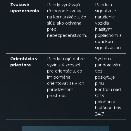
Zvukové
Pandy využívajú
Pandora
upozornenia
rôznorodé zvuky
signalizuje
na komunikáciu, čo
narušenie
slúži ako ochrana
vozidla
pred
hlasitým
nebezpečenstvom.
poplachom a
optickou
signalizáciou.
Orientácia v
Pandy majú dobre
Systém
priestore
vyvinutý zmysel
pandora vám
pre orientáciu, čo
tiež
im pomáha
poskytuje
orientovať sa v ich
plnú
prirodzenom
kontrolu nad
prostredí.
GPS
polohou a
históriou trás
24/7.