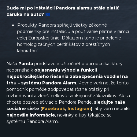
Bude mi po inštalácií Pandora alarmu stále platiť
záruka na auto?
Produkty Pandora spĺňajú všetky zákonné
podmienky pre inštaláciu a používanie platné v rámci
celej Európskej únie. Dôkazom toho je pridelenie
homologizačných certifikátov z prestížnych
laboratórií.
Naša
Panda
predstavuje užitočného pomocníka, ktorý
napomáha k
objasneniu výhod a funkcií
najpokročilejšieho riešenia zabezpečenia vozdiel na
trhu – systému Pandora Alarm
. Pevne veríme, že tento
pomocník pomôže zodpovedať rôzne otázky pri
rozhodovaní a zlepší celkovú spokojnosť zákazníkov. Ak sa
chcete dozvedieť viac o Pandora Pande,
sledujte naše
sociálne siete (
Facebook
,
Instagram
)
, aby vám neunikli
najnovšie informácie
, novinky a tipy týkajúce sa
systému Pandora Alarm.