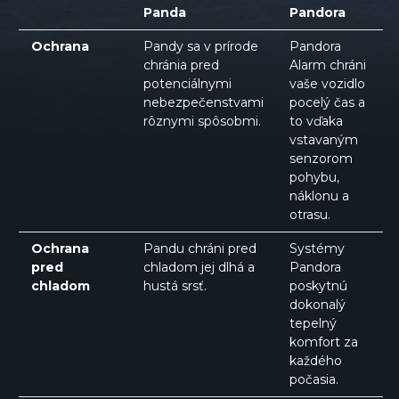
Panda
Pandora
Ochrana
Pandy sa v prírode
Pandora
chránia pred
Alarm chráni
potenciálnymi
vaše vozidlo
nebezpečenstvami
pocelý čas a
rôznymi spôsobmi.
to vďaka
vstavaným
senzorom
pohybu,
náklonu a
otrasu.
Ochrana
Pandu chráni pred
Systémy
pred
chladom jej dlhá a
Pandora
chladom
hustá srsť.
poskytnú
dokonalý
tepelný
komfort za
každého
počasia.