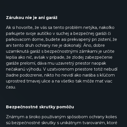
Zárukou nie je ani garáž
Ak si hovoríte, že vás sa tento problém netýka, nakoľko
parkujete svoje autíčko v suchej a bezpečnej garáži či
parkovacom dome, budete asi prekvapený pri zistení, že
ani tento druh ochrany nie je dokonalý. Áno, dobre
uzamknutá garáž s bezpečnostnými zámkami je určite
lepšia ako nič, avšak v prípade, že zlodej zabezpečenie
garáže prelomí, dáva mu uzavretrý priestor naopak
nečakanú výhodu. V uzatvorenom priestore totiž nebudí
žiadne podozrenie, nikto ho nevidí ako narába s kľúčom
uprostred tmavej ulice a na všetko tak môže mať viac
času.
Bezpečnostné skrutky pomôžu
Známym a široko používaným spôsobom ochrany kolies
sú bezpečnostné skrutky s unikátnym tvarovaním, ktoré