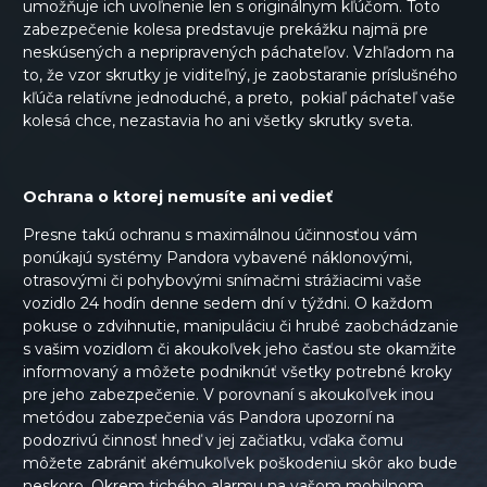
umožňuje ich uvoľnenie len s originálnym kľúčom. Toto
zabezpečenie kolesa predstavuje prekážku najmä pre
neskúsených a nepripravených páchateľov. Vzhľadom na
to, že vzor skrutky je viditeľný, je zaobstaranie príslušného
kľúča relatívne jednoduché, a preto, pokiaľ páchateľ vaše
kolesá chce, nezastavia ho ani všetky skrutky sveta.
Ochrana o ktorej nemusíte ani vedieť
Presne takú ochranu s maximálnou účinnosťou vám
ponúkajú systémy Pandora vybavené náklonovými,
otrasovými či pohybovými snímačmi strážiacimi vaše
vozidlo 24 hodín denne sedem dní v týždni. O každom
pokuse o zdvihnutie, manipuláciu či hrubé zaobchádzanie
s vašim vozidlom či akoukoľvek jeho časťou ste okamžite
informovaný a môžete podniknúť všetky potrebné kroky
pre jeho zabezpečenie. V porovnaní s akoukoľvek inou
metódou zabezpečenia vás Pandora upozorní na
podozrivú činnosť hneď v jej začiatku, vďaka čomu
môžete zabrániť akémukoľvek poškodeniu skôr ako bude
neskoro. Okrem tichého alarmu na vašom mobilnom