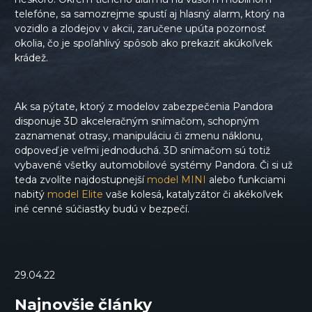
telefóne, sa samozrejme spustí aj hlasný alarm, ktorý na
vozidlo a zlodejov v akcii, zaručene upúta pozornosť
okolia, čo je spoľahlivý spôsob ako prekaziť akúkoľvek
krádež.
Ak sa pýtate, ktorý z modelov zabezpečenia Pandora
disponuje 3D akceleračným snímačom, schopným
zaznamenať otrasy, manipuláciu či zmenu náklonu,
odpoveď je veľmi jednoduchá. 3D snímačom sú totiž
vybavené všetky automobilové systémy Pandora. Či si už
teda zvolíte najdostupnejší
model MINI
alebo funkciami
nabitý
model Elite
vaše kolesá, katalyzátor či akékoľvek
iné cenné súčiastky budú v bezpečí.
29.04.22
Najnovšie články