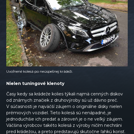
Uvoľnené kolesá po neúspešnej krádeži.
Nielen tuningové klenoty
Časy kedy sa krádeže kolies týkali najmä cenných diskov
od známych značiek z druhovýroby sú už dávno preč.
V súčasnosti je najväčší záujem o originálne disky nielen
prémiových vozidiel. Tieto kolesá sú nenápadné, je
jednoduchšie ich predať a zároveň je o ne veľký záujem.
Väčšina výrobcov takéto kolesá z výroby ničím nechráni
pred krádežou, a preto predstavujú skutočne ľahkú korisť.