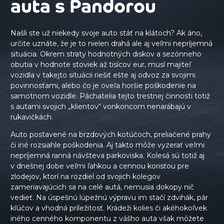
auta s Pandorou
Našli ste už niekedy svoje auto stáť na klátoch? Ak áno,
určite uznáte, že je to nielen drahá ale aj veľmi nepríjemná
situácia. Okrem straty hodnotných diskov a sezónneho
obutia v hodnote stoviek až tisícov eur, musí majiteľ
vozidla v takejto situácii riešiť ešte aj odvoz za svojimi
povinnosťami, alebo čo je oveľa horšie poškodenie na
samotnom vozidle. Páchatelia tejto trestnej činnosti totiž
s autami svojich „klientov“ vonkoncom nenarábajú v
rukavičkách.
Auto postavené na brzdových kotúčoch, preliačené prahy
či iné rozsiahle poškodenia. Aj takto môže vyzerať veľmi
nepríjemná ranná návšteva parkoviska. Kolesá sú totiž aj
v dnešnej dobe veľmi ľahkou a cennou korisťou pre
zlodejov, ktorí na rozdiel od svojich kolegov
zameriavajúcich sa na celé autá, nemusia dokopy nič
vedieť. Na úspešnú lúpežnú výpravu im stačí zdvihák, pár
kľúčov a vhodná príležitosť. Krádeži kolies či akéhokoľvek
iného cenného komponentu z vášho auta však môžete