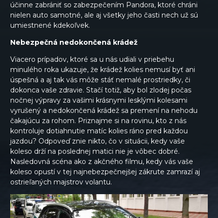
účinne zabrániť so zabezpečením Pandora, ktoré chráni
nielen auto samotné, ale aj všetky jeho časti nech už sú
umiestnené kdekoľvek.
Nebezpečná nedokončená krádež
Viacero prípadov, ktoré sa u nás udiali v priebehu
minulého roka ukazuje, že krádež kolies nemusí byť ani
úspešná a aj tak vás môže stáť nemalé prostriedky, či
dokonca vaše zdravie. Stačí totiž, aby bol zlodej počas
nočnej výpravy za vašimi krásnymi lesklými kolesami
vyrušený a nedokončená krádež sa premení na nehodu
čakajúcu za rohom. Priznajme si na rovinu, kto z nás
kontroluje dotiahnutie matíc kolies ráno pred každou
jazdou? Odpoveď znie nikto, čo v situácii, kedy vaše
koleso drží na poslednej matici nie je vôbec dobré.
Nasledovná scéna ako z akčného filmu, kedy vás vaše
koleso opustí v tej najnebezpečnejšej zákrute zamrazí aj
ostrieľaných majstrov volantu.