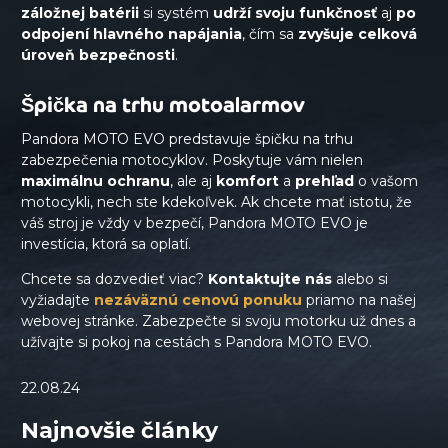
záložnej batérii
si systém
udrží svoju funkčnosť
aj
po
odpojení hlavného napájania
, čím sa
zvyšuje celková
úroveň bezpečnosti
.
Špička na trhu motoalarmov
Pandora MOTO EVO predstavuje špičku na trhu
zabezpečenia motocyklov. Poskytuje vám nielen
maximálnu
ochranu
, ale aj
komfort
a
prehľad
o vašom
motocykli, nech ste kdekoľvek. Ak chcete mať istotu, že
váš stroj je vždy v bezpečí, Pandora MOTO EVO je
investícia, ktorá sa oplatí.
Chcete sa dozvedieť viac?
Kontaktujte
nás
alebo si
vyžiadajte
nezáväznú cenovú ponuku
priamo na našej
webovej stránke. Zabezpečte si svoju motorku už dnes a
užívajte si pokoj na cestách s Pandora MOTO EVO.
22.08.24
Najnovšie články