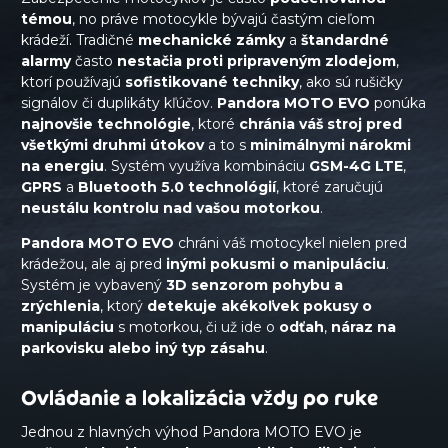
témou
, no práve motocykle bývajú častým cieľom
krádeží. Tradičné
mechanické
zámky
a
štandardné
alarmy
často
nestačia
proti
pripraveným
zlodejom
,
ktorí používajú
sofistikované techniky
, ako sú rušičky
signálov či duplikáty kľúčov.
Pandora MOTO EVO
ponúka
najnovšie
technológie
, ktoré
chránia váš stroj pred
všetkými druhmi útokov
a to s
minimálnymi nárokmi
na energiu
. Systém využíva kombináciu
GSM-4G LTE
,
GPRS
a
Bluetooth 5.0 technológií
, ktoré zaručujú
neustálu kontrolu nad vašou motorkou
.
Pandora MOTO EVO
chráni váš motocykel nielen pred
krádežou, ale aj pred
inými pokusmi o manipuláciu
.
Systém je vybavený
3D senzorom pohybu a
zrýchlenia
, ktorý
detekuje akékoľvek pokusy o
manipuláciu
s motorkou, či už ide o
odťah
,
náraz
na
parkovisku alebo iný typ zásahu
.
Ovládanie a lokalizácia vždy po ruke
Jednou z hlavných výhod Pandora MOTO EVO je