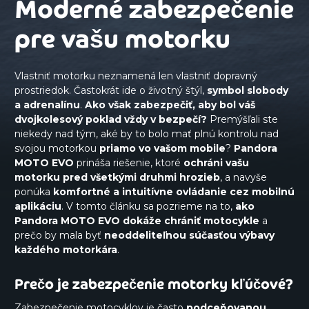
Moderné zabezpečenie
pre vašu motorku
Vlastniť motorku neznamená len vlastniť dopravný
prostriedok. Častokrát ide o životný štýl,
symbol slobody
a adrenalínu
.
Ako však zabezpečiť, aby bol váš
dvojkolesový poklad vždy v bezpečí?
Premýšľali ste
niekedy nad tým, aké by to bolo mať plnú kontrolu nad
svojou motorkou
priamo vo vašom mobile
?
Pandora
MOTO EVO
prináša riešenie, ktoré
ochráni vašu
motorku pred všetkými druhmi hrozieb
, a navyše
ponúka
komfortné a intuitívne ovládanie cez mobilnú
aplikáciu
. V tomto článku sa pozrieme na to,
ako
Pandora MOTO EVO dokáže chrániť motocykle
a
prečo by mala byť
neoddeliteľnou súčasťou výbavy
každého motorkára
.
Prečo je zabezpečenie motorky kľúčové?
Zabezpečenie motocyklov je často
podceňovanou