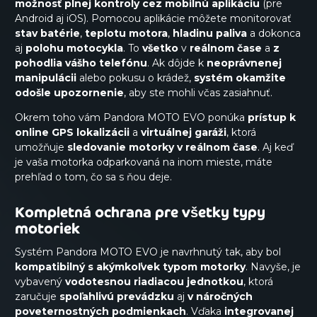
možnosť plnej kontroly cez mobilnú aplikáciu
(pre
Android aj iOS). Pomocou aplikácie môžete monitorovať
stav
batérie
,
teplotu
motora
,
hladinu
paliva
a dokonca
aj
polohu motocykla
. To
všetko
v
reálnom čase
a
z
pohodlia vášho telefónu
. Ak dôjde k
neoprávnenej
manipulácii
alebo pokusu o krádež,
systém okamžite
odošle upozornenie
, aby ste mohli včas zasiahnuť.
Okrem toho vám Pandora MOTO EVO ponúka
prístup k
online GPS lokalizácii
a
virtuálnej garáži
, ktorá
umožňuje
sledovanie motorky v reálnom čase
. Aj keď
je vaša motorka odparkovaná na inom mieste, máte
prehľad o tom, čo sa s ňou deje.
Kompletná ochrana pre všetky typy
motoriek
Systém Pandora MOTO EVO je navrhnutý tak, aby bol
kompatibilný s akýmkoľvek typom motorky
. Navyše, je
vybavený
vodotesnou riadiacou jednotkou
, ktorá
zaručuje
spoľahlivú prevádzku
aj
v náročných
poveternostných podmienkach
. Vďaka
integrovanej