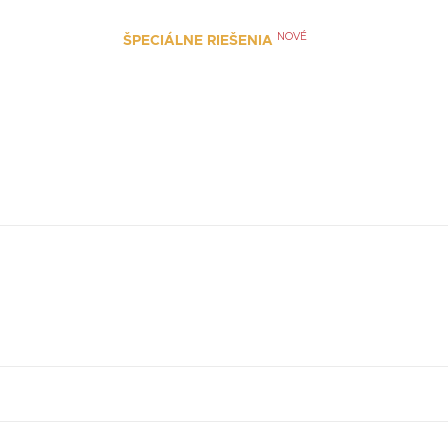
NOVÉ
PRODUKTY
PANDORA NA VID
ŠPECIÁLNE RIEŠENIA
ia sú označené
*