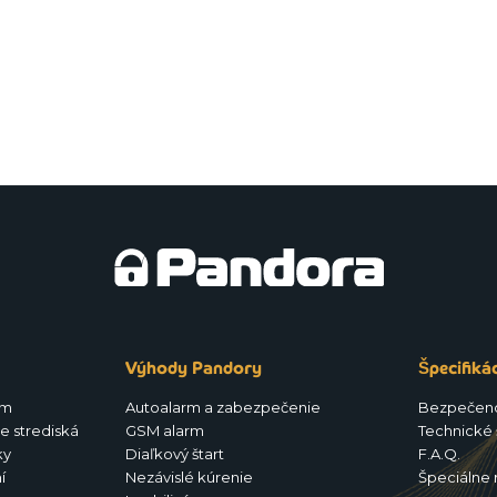
Výhody Pandory
Špecifiká
rm
Autoalarm a zabezpečenie
Bezpečen
e strediská
GSM alarm
Technické 
ky
Diaľkový štart
F.A.Q.
í
Nezávislé kúrenie
Špeciálne 