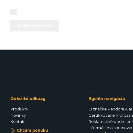
You need to agree with the terms to proceed
Pridať komentár
Dôležité odkazy
Rýchla navigácia
Produkty
O značke Pandora Ala
Novinky
Certifikované montážn
Kontakt
Reklamačné podmien
Informácie o spracovan
Chcem ponuku