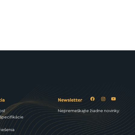
cia
Newsletter
osť
Nepremeškajte žiadne novinky:
špecifikácie
riešenia