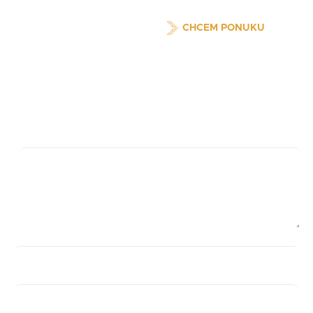
CHCEM PONUKU
Pridaj komentár
Vaša e-mailová adresa nebude zverejnená.
Vyžadované
polia sú označené
*