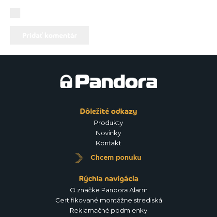
You need to agree with the terms to proceed
Pridať komentár
Dôležité odkazy
Produkty
Novinky
Kontakt
Chcem ponuku
Rýchla navigácia
O značke Pandora Alarm
Certifikované montážne strediská
Reklamačné podmienky