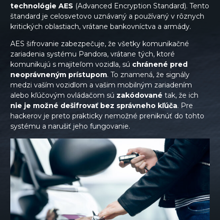
technológie AES
(Advanced Encryption Standard). Tento
štandard je celosvetovo uznávaný a používaný v rôznych
kritických oblastiach, vrátane bankovníctva a armády.
AES šifrovanie zabezpečuje, že všetky komunikačné
zariadenia systému Pandora, vrátane tých, ktoré
komunikujú s majiteľom vozidla, sú
chránené pred
neoprávneným prístupom
. To znamená, že signály
medzi vaším vozidlom a vašim mobilným zariadením
alebo kľúčovým ovládačom sú
zakódované
tak, že ich
nie je možné dešifrovať bez správneho kľúča
. Pre
hackerov je preto prakticky nemožné preniknúť do tohto
systému a narušiť jeho fungovanie.