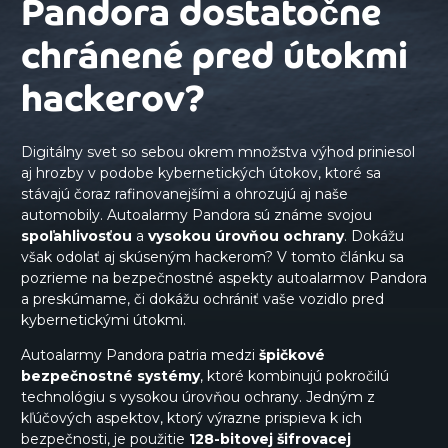
Pandora dostatočne
chránené pred útokmi
hackerov?
Digitálny svet so sebou okrem množstva výhod priniesol
aj hrozby v podobe kybernetických útokov, ktoré sa
stávajú čoraz rafinovanejšími a ohrozujú aj naše
automobily. Autoalarmy Pandora sú známe svojou
spoľahlivosťou
a
vysokou úrovňou ochrany
. Dokážu
však odolať aj skúseným hackerom? V tomto článku sa
pozrieme na bezpečnostné aspekty autoalarmov Pandora
a preskúmame, či dokážu ochrániť vaše vozidlo pred
kybernetickými útokmi.
Autoalarmy Pandora patria medzi
špičkové
bezpečnostné systémy
, ktoré kombinujú pokročilú
technológiu s vysokou úrovňou ochrany. Jedným z
kľúčových aspektov, ktorý výrazne prispieva k ich
bezpečnosti, je použitie
128-bitovej šifrovacej