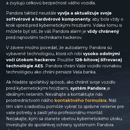
a zvyšujú celkovú bezpečnosť vášho vozidla.
Pandora taktiež neustále
vyvíja a aktualizuje svoje
softvérové ​​a hardvérové ​​komponenty
, aby bola vždy o
krok vpred pred kybernetickými hrozbami. Vďaka tomu si
môžete byť istí, že váš Pandora alarm je
vždy chránený
pred najnovšími technikami hackerov.
V závere možno povedať, že autoalarmy Pandora sú
vybavené technológiou, ktorá ich robí
vysoko odolnými
voči útokom hackerov
. Použitie
128-bitovej šifrovacej
technológie AES
. Pandora chráni Vaše vozidlo rovnakou
technológiou ako chráni peniaze Vaša banka.
Ak hľadáte spoľahlivý spôsob, ako chrániť svoje vozidlo
pred kybernetickými hrozbami,
systém Pandora
je
ideálnym riešením. Neváhajte a kontaktujte nás
prostredníctvom nášho
kontaktného formulára
. Náš
tím vám s radosťou pomôže vybrať to správne riešenie pre
vaše potreby a zaistí jeho profesionálnu montáž.
Nečakajte, kým sa stanete obeťou kybernetického útoku.
Investujte do spoľahlivej ochrany systémom Pandora